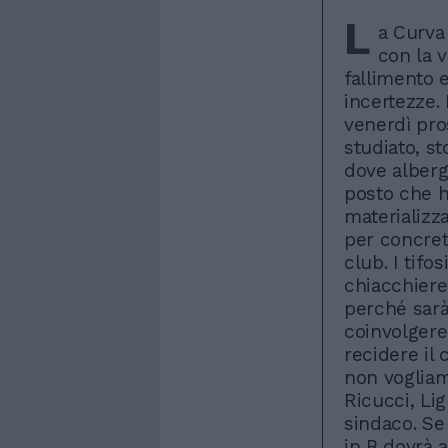
L
a Curva 
con la v
fallimento 
incertezze. 
venerdì pro
studiato, st
dove alberga
posto che ha
materializza
per concreti
club. I tifo
chiacchiere»
perché sarà
coinvolgere 
recidere il
non vogliamo
Ricucci, Lig
sindaco. Se
in B dovrà a