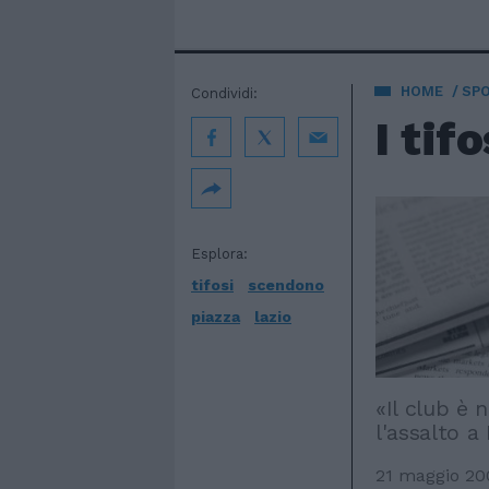
HOME
SP
Condividi:
I tif
Esplora:
tifosi
scendono
piazza
lazio
«Il club è 
l'assalto a
21 maggio 20