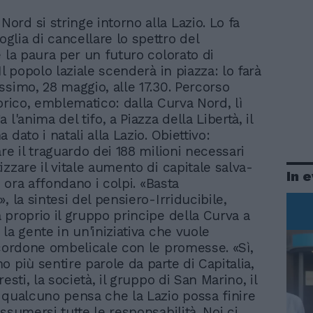
Nord si stringe intorno alla Lazio. Lo fa
oglia di cancellare lo spettro del
e la paura per un futuro colorato di
Il popolo laziale scenderà in piazza: lo farà
ssimo, 28 maggio, alle 17.30. Percorso
orico, emblematico: dalla Curva Nord, lì
 l'anima del tifo, a Piazza della Libertà, il
 dato i natali alla Lazio. Obiettivo:
re il traguardo dei 188 milioni necessari
zzare il vitale aumento di capitale salva-
In 
si ora affondano i colpi. «Basta
, la sintesi del pensiero-Irriducibile,
 proprio il gruppo principe della Curva a
la gente in un'iniziativa che vuole
 cordone ombelicale con le promesse. «Sì,
 più sentire parole da parte di Capitalia,
resti, la società, il gruppo di San Marino, il
 qualcuno pensa che la Lazio possa finire
ssumersi tutte le responsabilità. Noi ci