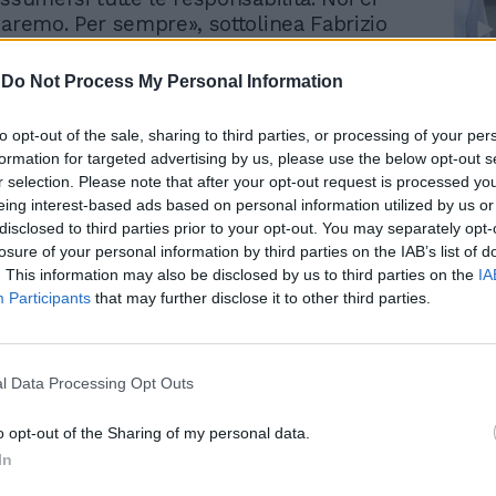
saremo. Per sempre», sottolinea Fabrizio
 dei leader del gruppo insieme all'altro
iabolik», che raccoglie e amplifica. «È il
-
Do Not Process My Personal Information
Le
dimostrare civilmente che la squadre di
da
 dei tifosi e non delle banche, che ci
Rudy Giuliani a Come States?
Le
to opt-out of the sale, sharing to third parties, or processing of your per
golato. Vogliamo sensibilizzare tutti
Trump, Meloni e la strategia
formation for targeted advertising by us, please use the below opt-out s
americana
umento di capitale vada in porto». La
r selection. Please note that after your opt-out request is processed y
ma, la sua parte la farà. Ieri petizione
eing interest-based ads based on personal information utilized by us or
 (tramite Lazio.net) per raccogliere firme
disclosed to third parties prior to your opt-out. You may separately opt-
ollecitare l'intervento di Veltroni: oggi il
losure of your personal information by third parties on the IAB’s list of
. This information may also be disclosed by us to third parties on the
IA
convocato Longo e l'ad Masoni per
Participants
that may further disclose it to other third parties.
pitolo-«Lazionista»: vicina l'ok di alcuni
credito per la fiduciaria. Buone notizie sul
 i 70 milioni per due anni sembrano più
izio settimana l'incontro decisivo. Incertezza
l Data Processing Opt Outs
azione dei diritti nazionali della Coppa
i esteri, invece, saranno ancora per una
o opt-out of the Sharing of my personal data.
la Global Sport. E sul fronte aumento, il
In
Ricucci e Ligresti, fa da contraltare al