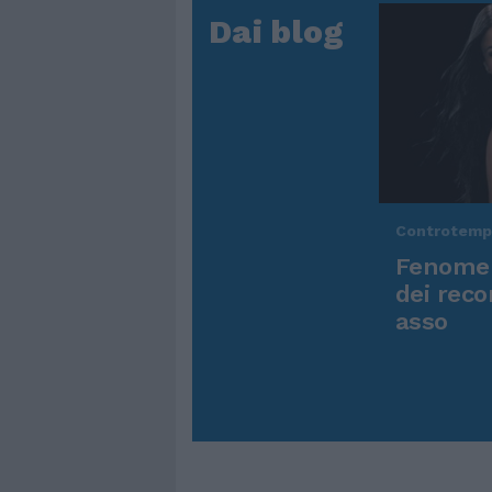
Dai blog
Controtem
Fenomen
dei reco
asso