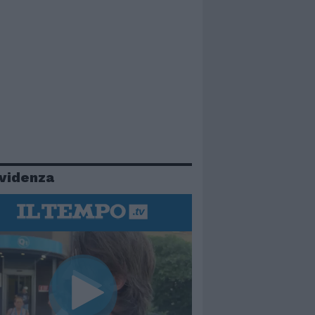
evidenza