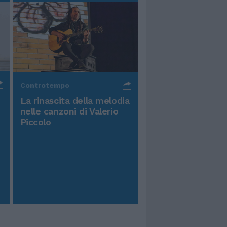
Controtempo
La rinascita della melodia
nelle canzoni di Valerio
Piccolo