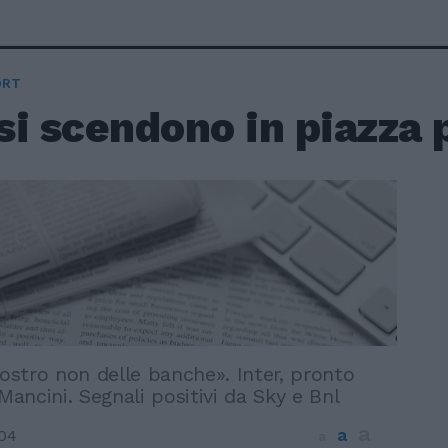
ORT
osi scendono in piazza 
nostro non delle banche». Inter, pronto
 Mancini. Segnali positivi da Sky e Bnl
a
a
04
a