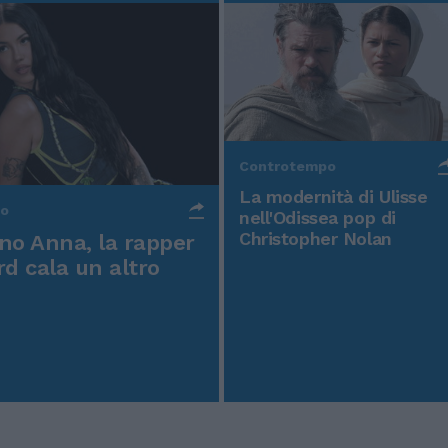
Controtempo
La modernità di Ulisse
po
nell'Odissea pop di
Christopher Nolan
o Anna, la rapper
rd cala un altro