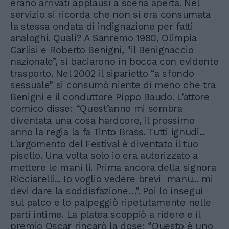
erano arrivati applausi a scena aperta. Nel
servizio si ricorda che non si era consumata
la stessa ondata di indignazione per fatti
analoghi. Quali? A Sanremo 1980, Olimpia
Carlisi e Roberto Benigni, "il Benignaccio
nazionale”, si baciarono in bocca con evidente
trasporto. Nel 2002 il siparietto “a sfondo
sessuale” si consumò niente di meno che tra
Benigni e il conduttore Pippo Baudo. L’attore
comico disse: “Quest’anno mi sembra
diventata una cosa hardcore, il prossimo
anno la regia la fa Tinto Brass. Tutti ignudi...
L'argomento del Festival è diventato il tuo
pisello. Una volta solo io era autorizzato a
mettere le mani lì. Prima ancora della signora
Ricciarelli... Io voglio vedere brevi manu... mi
devi dare la soddisfazione…”. Poi lo inseguì
sul palco e lo palpeggiò ripetutamente nelle
parti intime. La platea scoppiò a ridere e il
premio Oscar rincarò la dose: “Questo è uno