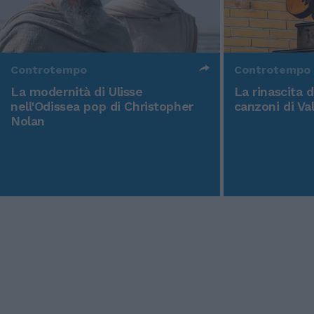
Controtempo
Controtempo
La modernità di Ulisse
La rinascita 
nell'Odissea pop di Christopher
canzoni di Va
Nolan