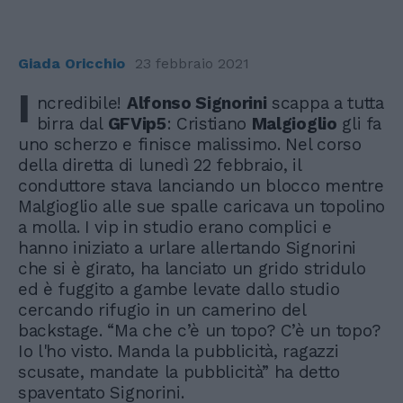
Giada Oricchio
23 febbraio 2021
I
ncredibile!
Alfonso Signorini
scappa a tutta
birra dal
GFVip5
: Cristiano
Malgioglio
gli fa
uno scherzo e finisce malissimo. Nel corso
della diretta di lunedì 22 febbraio, il
conduttore stava lanciando un blocco mentre
Malgioglio alle sue spalle caricava un topolino
a molla. I vip in studio erano complici e
hanno iniziato a urlare allertando Signorini
che si è girato, ha lanciato un grido stridulo
ed è fuggito a gambe levate dallo studio
cercando rifugio in un camerino del
backstage. “Ma che c’è un topo? C’è un topo?
Io l'ho visto. Manda la pubblicità, ragazzi
scusate, mandate la pubblicità” ha detto
spaventato Signorini.