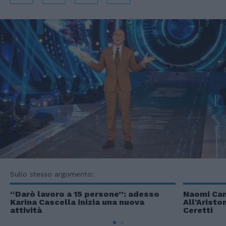
Sullo stesso argomento:
“Darò lavoro a 15 persone”: adesso
Naomi Cam
Karina Cascella inizia una nuova
All'Aristo
attività
Ceretti