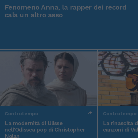
Fenomeno Anna, la rapper dei record
cala un altro asso
Controtempo
Controtempo
La modernità di Ulisse
La rinascita 
nell'Odissea pop di Christopher
canzoni di Va
Nolan