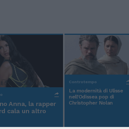
Controtempo
La modernità di Ulisse
po
nell'Odissea pop di
Christopher Nolan
o Anna, la rapper
rd cala un altro