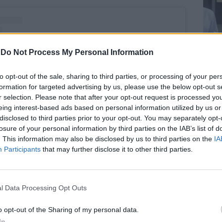
-
Do Not Process My Personal Information
Le
da
to opt-out of the sale, sharing to third parties, or processing of your per
Rudy Giuliani a Come States?
Le
formation for targeted advertising by us, please use the below opt-out s
Trump, Meloni e la strategia
r selection. Please note that after your opt-out request is processed y
americana
eing interest-based ads based on personal information utilized by us or
disclosed to third parties prior to your opt-out. You may separately opt-
losure of your personal information by third parties on the IAB’s list of
. This information may also be disclosed by us to third parties on the
IA
Participants
that may further disclose it to other third parties.
to post su Instagram
l Data Processing Opt Outs
o opt-out of the Sharing of my personal data.
In