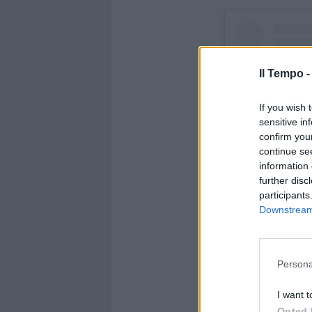
Il Tempo 
If you wish 
sensitive in
confirm you
continue se
information 
further disc
participants
Downstream 
Visualizza ques
Persona
I want t
Opted 