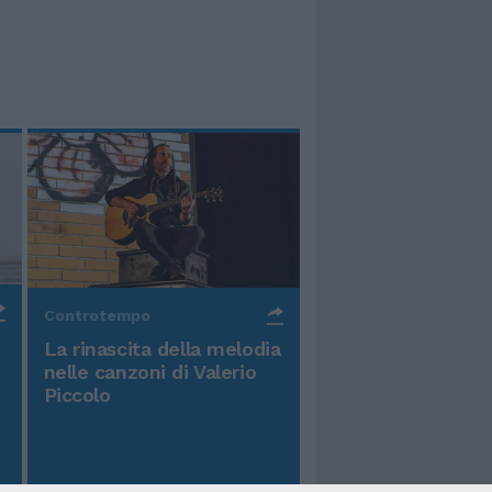
Controtempo
La rinascita della melodia
nelle canzoni di Valerio
Piccolo