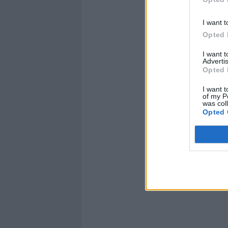
I want t
Opted 
I want 
Advertis
Opted 
Un post
I want t
of my P
was col
Opted 