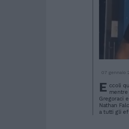
07 gennaio 
E
ccoli q
mentre 
Gregoraci e 
Nathan Falco
a tutti gli e