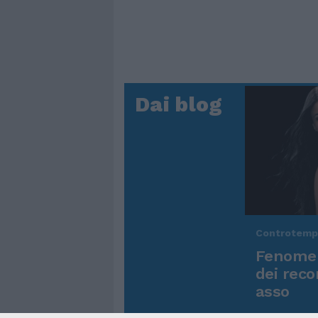
Dai blog
Controtem
Fenomen
dei reco
asso