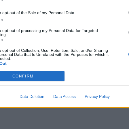
o opt-out of the Sale of my Personal Data.
In
to opt-out of processing my Personal Data for Targeted
ing.
In
 condiviso da Flavio Briatore (@briatoreflavio)
o opt-out of Collection, Use, Retention, Sale, and/or Sharing
ersonal Data that Is Unrelated with the Purposes for which it
lected.
Out
CONFIRM
Data Deletion
Data Access
Privacy Policy