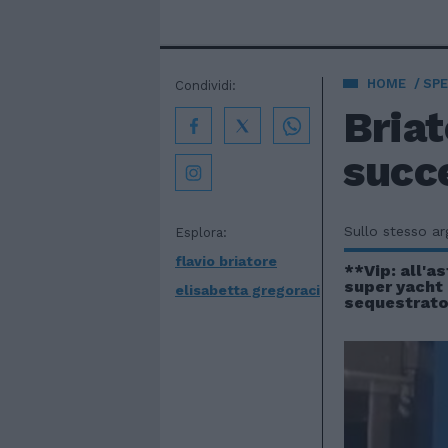
HOME
SPE
Condividi:
Briat
succ
Sullo stesso a
Esplora:
flavio briatore
**Vip: all'as
super yacht 
elisabetta gregoraci
sequestrato