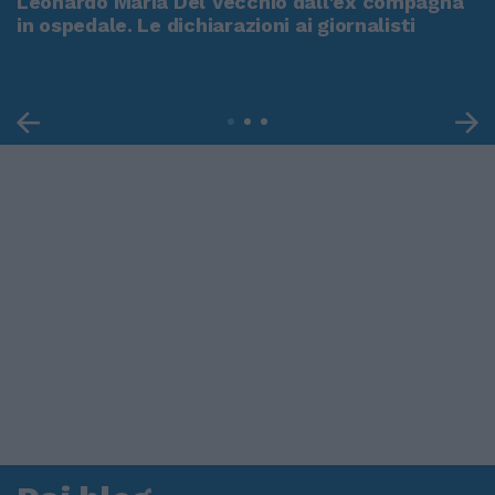
Leonardo Maria Del Vecchio dall'ex compagna
in ospedale. Le dichiarazioni ai giornalisti