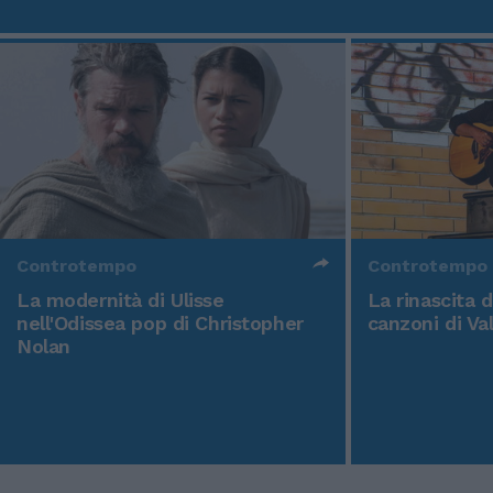
Controtempo
Controtempo
La modernità di Ulisse
La rinascita 
nell'Odissea pop di Christopher
canzoni di Va
Nolan