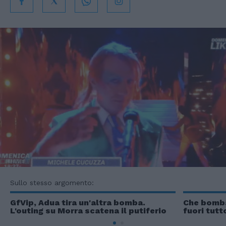
Sullo stesso argomento:
GfVip, Adua tira un'altra bomba.
Che bomba
L'outing su Morra scatena il putiferio
fuori tutt