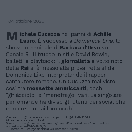
04 ottobre 2020
M
ichele Cucuzza
nei panni di
Achille
Lauro
. È successo a
Domenica Live
, lo
show domenicale di
Barbara d'Urso
su
Canale 5. Il trucco in stile David Bowie,
balletti e playback: il
giornalista
e volto noto
della
Rai
si è messo alla prova nella sfida
Domenica Like interpretando il rapper-
cantautore romano. Un Cucuzza mai visto
così tra
mossette ammiccanti
, occhi
"ghiàcciolo" e "menefrego" vari. La singolare
perfomance ha diviso gli utenti dei social che
non credono ai loro occhi.
Vi è piaciuto
@michelecucuzza
nei panni di
@AchilleIDOL
? ‍
Allora mettete il vostro like!
Sarete voi a scegliere l'esibizione migliore!
#DomenicaLive
#DomenicaLike
pic.twitter.com/P0bScUd8gC
— Domenica Live (@domenicalive)
October 4, 2020