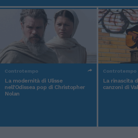
Controtempo
Controtempo
La modernità di Ulisse
La rinascita 
nell'Odissea pop di Christopher
canzoni di Va
Nolan