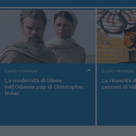
Controtempo
Controtempo
La modernità di Ulisse
La rinascita 
nell'Odissea pop di Christopher
canzoni di Va
Nolan