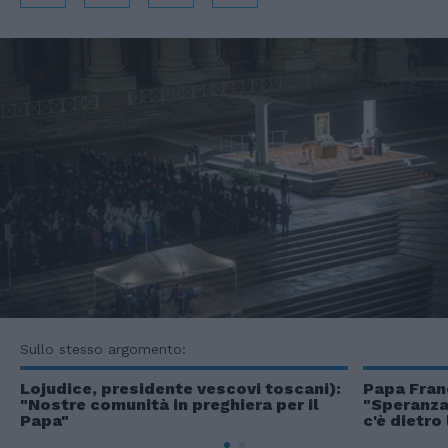
Sullo stesso argomento:
Lojudice, presidente vescovi toscani):
Papa Fran
"Nostre comunità in preghiera per il
"Speranza
Papa"
c'è dietro