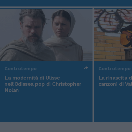
Controtempo
Controtempo
La modernità di Ulisse
La rinascita 
nell'Odissea pop di Christopher
canzoni di Va
Nolan