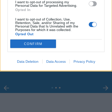
I want to opt-out of processing my
Personal Data for Targeted Advertising.
Opted In
I want to opt-out of Collection, Use,
Retention, Sale, and/or Sharing of my
Personal Data that Is Unrelated with the
Purposes for which it was collected.
Opted Out
CONFIRM
00:00
01:16
Leonardo Maria Del Vecchio dall'ex compagna
Data Deletion
Data Access
Privacy Policy
in ospedale. Le dichiarazioni ai giornalisti