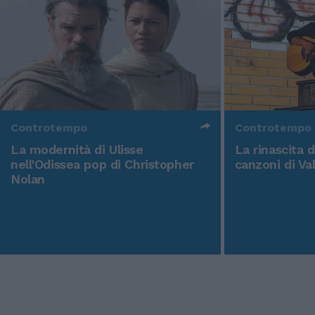
Controtempo
Controtempo
La modernità di Ulisse
La rinascita 
nell'Odissea pop di Christopher
canzoni di Va
Nolan