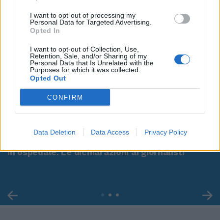
I want to opt-out of processing my
Personal Data for Targeted Advertising.
Opted In
I want to opt-out of Collection, Use,
Retention, Sale, and/or Sharing of my
Personal Data that Is Unrelated with the
Purposes for which it was collected.
Opted Out
CONFIRM
00:00
01:16
Data Deletion
Data Access
Privacy Policy
Leonardo Maria Del Vecchio dall'ex compagna
in ospedale. Le dichiarazioni ai giornalisti