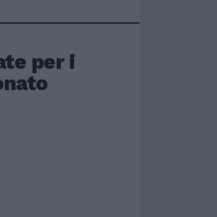
te per i
onato