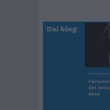
Dai blog
Controtem
Fenomen
dei reco
asso