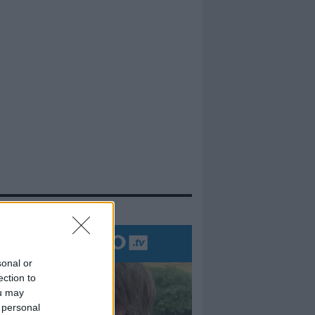
evidenza
sonal or
ection to
ou may
 personal