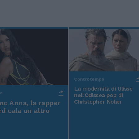
Controtempo
La modernità di Ulisse
po
nell'Odissea pop di
Christopher Nolan
o Anna, la rapper
rd cala un altro