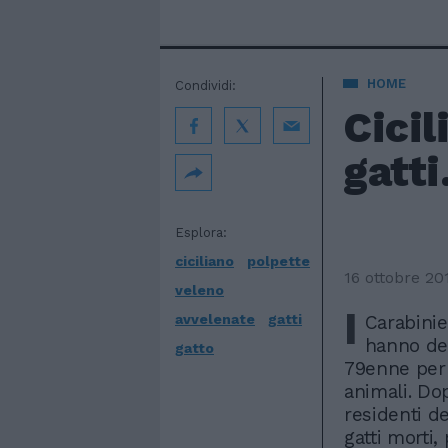
HOME
Condividi:
Cicil
gatt
Esplora:
ciciliano
polpette
16 ottobre 20
veleno
I
avvelenate
gatti
Carabinie
hanno den
gatto
79enne per 
animali. Do
residenti de
gatti morti