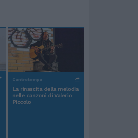
Controtempo
La rinascita della melodia
nelle canzoni di Valerio
Piccolo