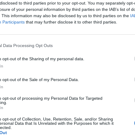
disclosed to third parties prior to your opt-out. You may separately opt-
losure of your personal information by third parties on the IAB’s list of
. This information may also be disclosed by us to third parties on the
IA
Participants
that may further disclose it to other third parties.
Le
da
l Data Processing Opt Outs
Rudy Giuliani a Come States?
Le
Trump, Meloni e la strategia
o opt-out of the Sharing of my personal data.
americana
In
o opt-out of the Sale of my Personal Data.
In
to opt-out of processing my Personal Data for Targeted
ing.
In
o opt-out of Collection, Use, Retention, Sale, and/or Sharing
ersonal Data that Is Unrelated with the Purposes for which it
lected.
Out