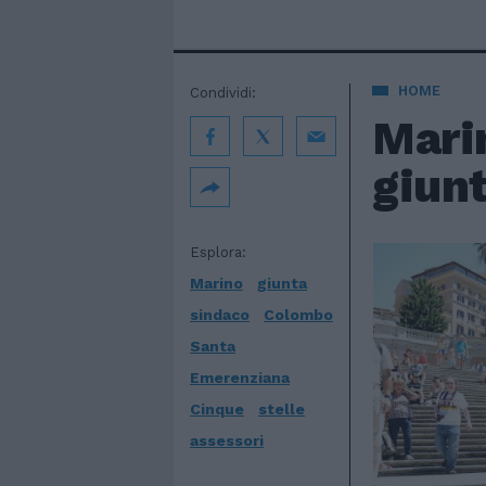
HOME
Condividi:
Mari
giun
Esplora:
Marino
giunta
sindaco
Colombo
Santa
Emerenziana
Cinque
stelle
assessori