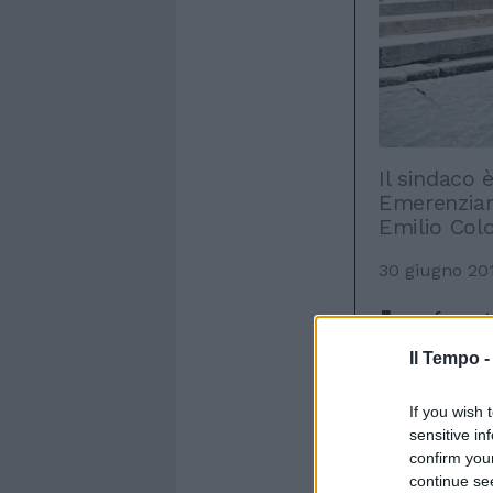
Il sindaco 
Emerenziana
Emilio Co
30 giugno 20
L
a fumat
comunal
Il Tempo 
La conferma
Marino: «Pen
If you wish 
che lo aspe
sensitive in
Sant'Emeren
confirm you
senatore Em
continue se