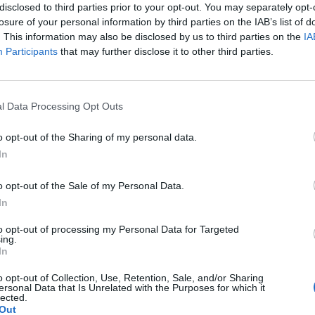
 pedalata assistita, il sindaco ha negato di
disclosed to third parties prior to your opt-out. You may separately opt-
ticato: «No, questi sono i momenti migliori
losure of your personal information by third parties on the IAB’s list of
a risposto scherzando. Poi, riferendosi
. This information may also be disclosed by us to third parties on the
IA
padre costituente, ha commentato che
Participants
that may further disclose it to other third parties.
stato uno degli uomini «che hanno
confine tra un'epoca grigia e un'epoca
Le
lla libertà e ai diritti. Per questo, oggi è
da
l Data Processing Opt Outs
Rudy Giuliani a Come States?
i tristezza e di memoria. Non avevo
Le
Trump, Meloni e la strategia
 con il presidente Colombo - ha spiegato -
o opt-out of the Sharing of my personal data.
americana
ni che sono stato al Senato, ho sviluppato
In
rapporto di grande gentilezza. Ricordo, ad
 periodo in cui mi sono occupato dei
o opt-out of the Sale of my Personal Data.
iminali: mi ha sempre incoraggiato,
In
ncontravano in Senato, mi sorrideva e poi
na carezza sul viso, un po' come un
to opt-out of processing my Personal Data for Targeted
ing.
ipote. Questo gesto lo porto nel cuore e il
In
emoziona». Quanto alla giunta, il primo
ta ultimando la squadra cercando di
o opt-out of Collection, Use, Retention, Sale, and/or Sharing
ersonal Data that Is Unrelated with the Purposes for which it
ultime caselle vuote, vale a dire
lected.
o al bilancio e quello ai trasporti, ma
Out