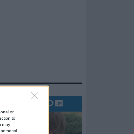
evidenza
sonal or
ection to
ou may
 personal