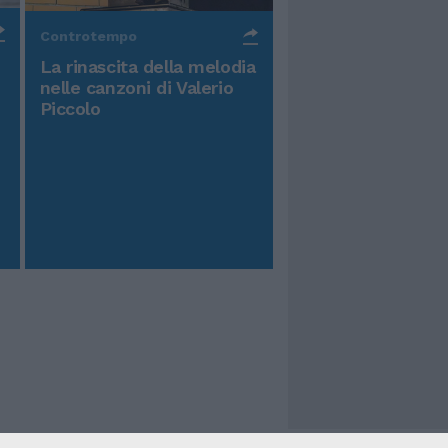
Controtempo
La rinascita della melodia
nelle canzoni di Valerio
Piccolo