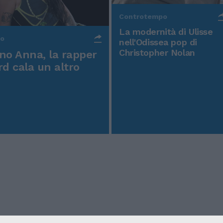
Controtempo
La modernità di Ulisse
po
nell'Odissea pop di
Christopher Nolan
o Anna, la rapper
rd cala un altro