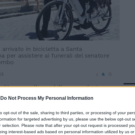
è arrivato in bicicletta a Santa
 per assistere ai funerali del senatore
lombo
a
a
13
a
a bianca per il varo della nuova giunta
In 
e di Roma è attesa per oggi pomeriggio.
-
Do Not Process My Personal Information
 è arrivata dallo stesso sindaco Ignazio
so proprio di sì» ha risposto ai giornalisti
to opt-out of the sale, sharing to third parties, or processing of your per
ttavano nei pressi della chiesa di
formation for targeted advertising by us, please use the below opt-out s
ziana, per assistere alle esequie del
r selection. Please note that after your opt-out request is processed y
ilio Colombo. Giunto a bordo della sua
eing interest-based ads based on personal information utilized by us or