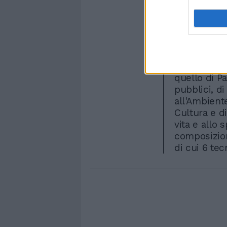
anche l'asse
Marino avev
quest'ultim
indicazoni 
i nomi che 
quello di Lu
quello di Pa
pubblici, di
all'Ambiente
Cultura e di
vita e allo 
composizion
di cui 6 tecn