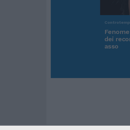
Controtem
Fenomen
dei reco
asso