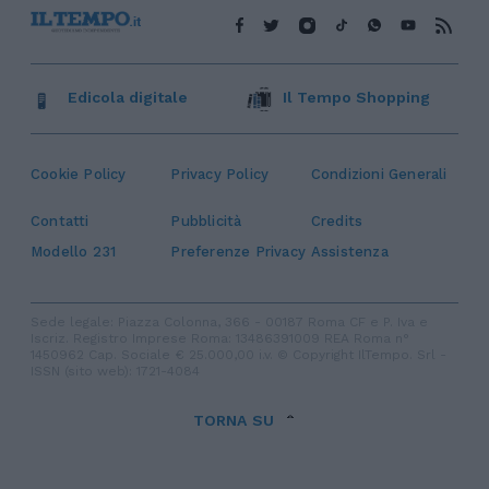
Edicola digitale
Il Tempo Shopping
Cookie Policy
Privacy Policy
Condizioni Generali
Contatti
Pubblicità
Credits
Modello 231
Preferenze Privacy
Assistenza
Sede legale: Piazza Colonna, 366 - 00187 Roma CF e P. Iva e
Iscriz. Registro Imprese Roma: 13486391009 REA Roma n°
1450962 Cap. Sociale € 25.000,00 i.v. © Copyright IlTempo. Srl -
ISSN (sito web): 1721-4084
TORNA SU