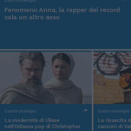
Controtempo
Fenomeno Anna, la rapper dei record
cala un altro asso
Controtempo
Controtempo
La modernità di Ulisse
La rinascita 
nell'Odissea pop di Christopher
canzoni di Va