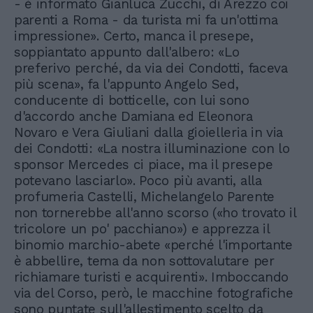
- è informato Gianluca Zucchi, di Arezzo coi
parenti a Roma - da turista mi fa un'ottima
impressione». Certo, manca il presepe,
soppiantato appunto dall'albero: «Lo
preferivo perché, da via dei Condotti, faceva
più scena», fa l'appunto Angelo Sed,
conducente di botticelle, con lui sono
d'accordo anche Damiana ed Eleonora
Novaro e Vera Giuliani dalla gioielleria in via
dei Condotti: «La nostra illuminazione con lo
sponsor Mercedes ci piace, ma il presepe
potevano lasciarlo». Poco più avanti, alla
profumeria Castelli, Michelangelo Parente
non tornerebbe all'anno scorso («ho trovato il
tricolore un po' pacchiano») e apprezza il
binomio marchio-abete «perché l'importante
è abbellire, tema da non sottovalutare per
richiamare turisti e acquirenti». Imboccando
via del Corso, però, le macchine fotografiche
sono puntate sull'allestimento scelto da