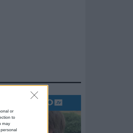
evidenza
sonal or
ection to
ou may
 personal