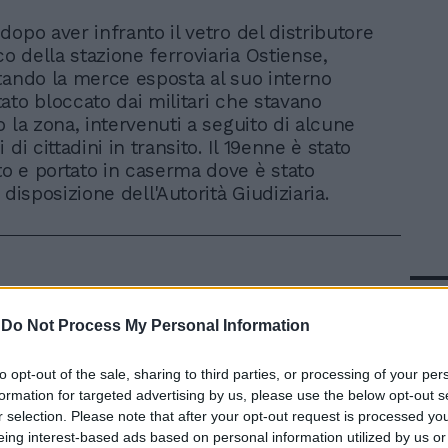
 dopo aver infranto il vetro del distributore
o della stazione ferroviaria Ostiense,
tando la merce esposta al suo interno
ato bloccato dai militari che stavano
 la zona, intervenuti a seguito di alcune
 di cittadini in transito. Il 19enne è stato
 e portato in caserma dove è stato
 disposizione dell'Autorità Giudiziaria.
In 
-
Do Not Process My Personal Information
to opt-out of the sale, sharing to third parties, or processing of your per
formation for targeted advertising by us, please use the below opt-out s
r selection. Please note that after your opt-out request is processed y
eing interest-based ads based on personal information utilized by us or