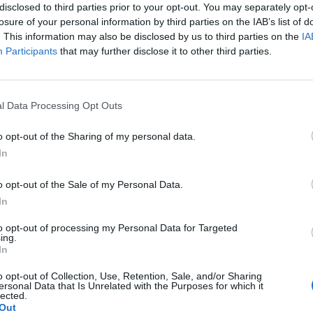
disclosed to third parties prior to your opt-out. You may separately opt-
losure of your personal information by third parties on the IAB’s list of
. This information may also be disclosed by us to third parties on the
IA
Participants
that may further disclose it to other third parties.
Le
da
l Data Processing Opt Outs
Rudy Giuliani a Come States?
Le
Trump, Meloni e la strategia
o opt-out of the Sharing of my personal data.
americana
In
o opt-out of the Sale of my Personal Data.
In
to opt-out of processing my Personal Data for Targeted
ing.
In
o opt-out of Collection, Use, Retention, Sale, and/or Sharing
ersonal Data that Is Unrelated with the Purposes for which it
lected.
Out