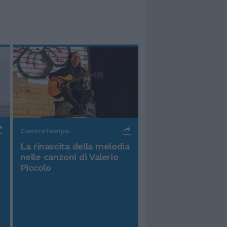
Controtempo
La rinascita della melodia
nelle canzoni di Valerio
Piccolo