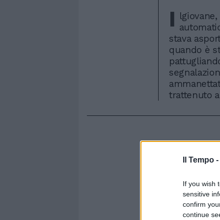
I
lgiovane,
automatic
stava aspor
quando è st
pattugliando
segnalazioni
ammanettato
trattenuto a
Il Tempo 
If you wish 
sensitive in
confirm you
continue se