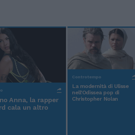
Controtempo
La modernità di Ulisse
po
nell'Odissea pop di
Christopher Nolan
o Anna, la rapper
rd cala un altro