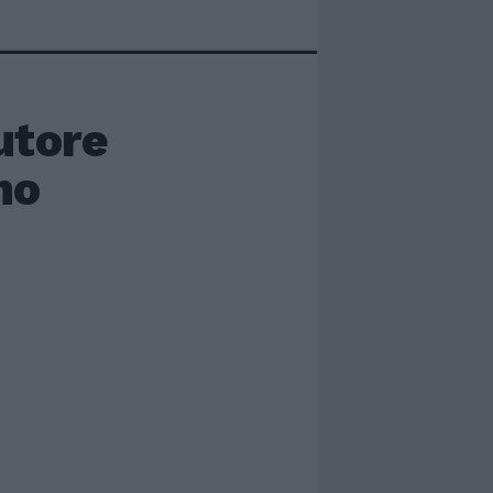
utore
no