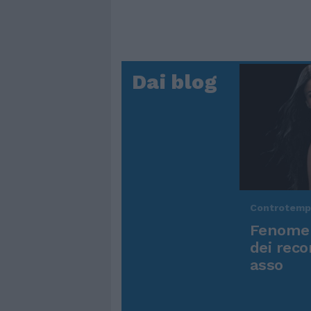
Dai blog
Controtem
Fenomen
dei reco
asso