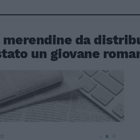
 merendine da distrib
stato un giovane roma
a
a
12
a