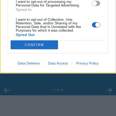
I want to opt-out of processing my
Personal Data for Targeted Advertising.
Opted In
I want to opt-out of Collection, Use,
Retention, Sale, and/or Sharing of my
Personal Data that Is Unrelated with the
Purposes for which it was collected.
Opted Out
CONFIRM
00:00
01:16
Leonardo Maria Del Vecchio dall'ex compagna
Data Deletion
Data Access
Privacy Policy
in ospedale. Le dichiarazioni ai giornalisti