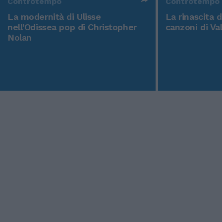
Controtempo
Controtempo
La modernità di Ulisse
La rinascita 
nell'Odissea pop di Christopher
canzoni di Va
Nolan