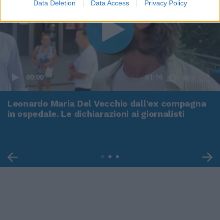
Data Deletion
Data Access
Privacy Policy
00:00
01:16
Leonardo Maria Del Vecchio dall'ex compagna
in ospedale. Le dichiarazioni ai giornalisti