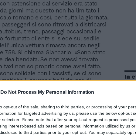
con astensione dal servizio era stato
da giorni ma questo non ha limitato i
scalo romano e così, per tutta la giornata,
 passeggeri si sono ritrovati a districarsi
 autobus, treno, passaggi occasionali e
o fortunato cliente si siede sul sedile
dell'unica vettura rimasta ancora negli
ore 7.58. Si chiama Giancarlo: «Sono stato
le dea bendata. Se non avessi trovato
o taxi non so proprio come avrei fatto.
no solidale con i tassisti, se ci sono
In 
ematiche il governo ha il dovere di
. A pochi metri c'è Silla, slovacca che non
-
Do Not Process My Personal Information
a protesta ma accetta il disagio con un
pevo di trovare una situazione difficile e
to opt-out of the sale, sharing to third parties, or processing of your per
hiesto ad un amico di venirmi a prendere.
formation for targeted advertising by us, please use the below opt-out s
do che le liberalizzazioni siano la strada
r selection. Please note that after your opt-out request is processed y
rre dare più elasticità al mercato del
eing interest-based ads based on personal information utilized by us or
sano pochi minuti e l'area antistante il
disclosed to third parties prior to your opt-out. You may separately opt-