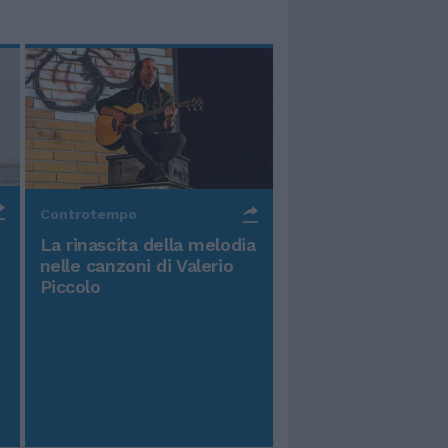
Controtempo
La rinascita della melodia
nelle canzoni di Valerio
Piccolo