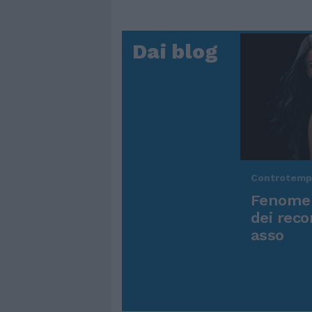
Dai blog
Controtem
Fenomen
dei reco
asso