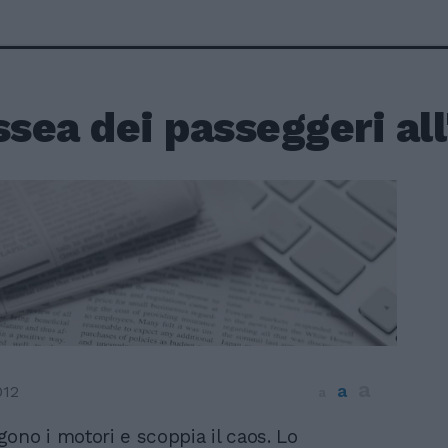
ssea dei passeggeri al
a
a
012
a
gono i motori e scoppia il caos. Lo