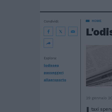
HOME
Condividi:
L'odi
Esplora:
lodissea
passeggeri
allaeroporto
29 gennaio 2
I
taxi spen