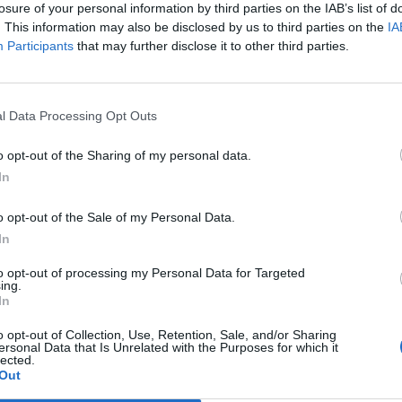
si riempie di persone a caccia di un
losure of your personal information by third parties on the IAB’s list of
eo è appena arrivato dalla California,
. This information may also be disclosed by us to third parties on the
IA
ero non era a conoscenza: «Ho telefonato
Participants
that may further disclose it to other third parties.
 spiegando il problema, mi sta venendo a
Le
ono 5 anni che manco dall'Italia, sapevo
da
i di agitazione sono ormai quotidiani ma
Rudy Giuliani a Come States?
Le
l Data Processing Opt Outs
Trump, Meloni e la strategia
avo di trovarne uno appena sbarcato».
americana
va appreso dello sciopero fatica ad
o opt-out of the Sharing of my personal data.
 Il box informazioni è chiuso e al numero
In
8570 (quello che si deve comporre per
un taxi) nessuno risponde. Francesco,
o opt-out of the Sale of my Personal Data.
è arrivato da Palermo. «Ho dovuto ripiegare
In
 dice - è più caro ma non avevo altra
In assenza delle auto pubbliche, infatti,
to opt-out of processing my Personal Data for Targeted
ing.
 gli Ncc. Per una corsa dall'aeroporto a
In
na un cliente si è sentito chiedere 80
il doppio della tariffa taxi. Massimiliano
o opt-out of Collection, Use, Retention, Sale, and/or Sharing
ersonal Data that Is Unrelated with the Purposes for which it
lected.
Out