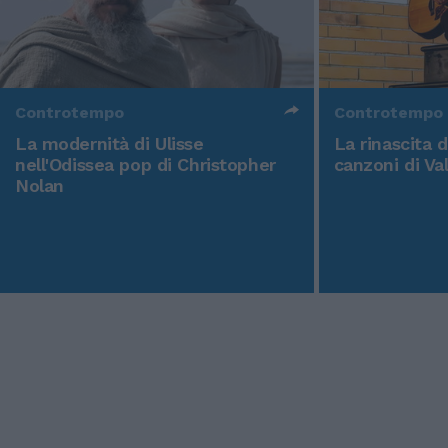
Controtempo
Controtempo
La modernità di Ulisse
La rinascita 
nell'Odissea pop di Christopher
canzoni di Va
Nolan