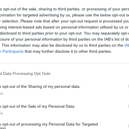
 60 a piazzale Clodio. Immediatamente si
In 
to opt-out of the sale, sharing to third parties, or processing of your per
r soccorrerlo. Mentre gli è accanto,
formation for targeted advertising by us, please use the below opt-out s
C. si accorge che il cellulare del ragazzo
r selection. Please note that after your opt-out request is processed y
ndo. Il dipendente Atac risponde
eing interest-based ads based on personal information utilized by us or
si, dall'altro capo la voce disperata del
disclosed to third parties prior to your opt-out. You may separately opt-
gazzo che chiede di assistere il figlio fino
losure of your personal information by third parties on the IAB’s list of
o. Nel frattempo l'autista chiama il 118 la
. This information may also be disclosed by us to third parties on the
IA
trasferiscono il ragazzo al S. Spirito. L'ad
Participants
that may further disclose it to other third parties.
 Tosti, ha annunciato un encomio al
. NUOVA FIERA DI ROMA Arti&Mestieri Cna
 Arriva il Natale e a Roma è corsa al regalo
l Data Processing Opt Outs
 Nonostante la crisi, a dicembre Cna di
una crescita di richieste per i prodotti
Le
o opt-out of the Sharing of my personal data.
del +30% rispetto al 2010. Un dato in
da
In
nza rispetto all'andamento dei regali in
Rudy Giuliani a Come States?
Le
Trump, Meloni e la strategia
 che l'originalità del pezzo unico
o opt-out of the Sale of my Personal Data.
americana
 un valore aggiunto al regalo. Ma dove
In
umero giusto e l'indirizzo che stai
r un regalo originale e last minute?
to opt-out of processing my Personal Data for Targeted
ing.