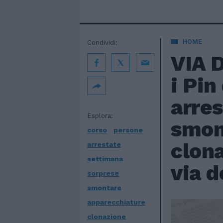
HOME
Condividi:
VIA 
i Pin
arres
Esplora:
smon
corso
persone
clona
arrestate
settimana
via d
sorprese
smontare
apparecchiature
clonazione