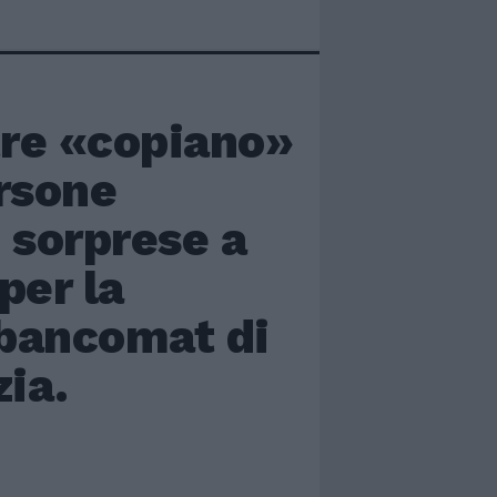
re «copiano»
ersone
 sorprese a
per la
 bancomat di
zia.