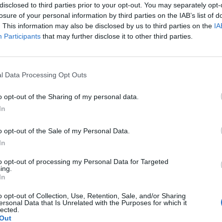
disclosed to third parties prior to your opt-out. You may separately opt-
ello scalo ferroviario, mentre si
losure of your personal information by third parties on the IAB’s list of
in atteggiamento sospetto tra i motoveicoli
. This information may also be disclosed by us to third parties on the
IA
 nell'area di sosta antistante la stazione.
Participants
that may further disclose it to other third parties.
tenuti d'occhio per un po', i giovani ladri
no stati bloccati mentre stavano iniziando
Le
 blocchetto di accensione. In loro
da
l Data Processing Opt Outs
 Carabinieri hanno trovato un perfetto kit
Rudy Giuliani a Come States?
Le
Trump, Meloni e la strategia
tore, composto da cacciaviti e grimaldelli
o opt-out of the Sharing of my personal data.
americana
. In caserma, la risposta data al perché
In
ravata ha sorpreso, carabinieri i genitori
o arrivati da Cerveteri per riprenderli in
o opt-out of the Sale of my Personal Data.
In
to opt-out of processing my Personal Data for Targeted
ing.
In
o opt-out of Collection, Use, Retention, Sale, and/or Sharing
ersonal Data that Is Unrelated with the Purposes for which it
lected.
Out