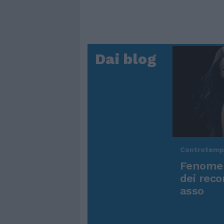
Dai blog
Controtem
Fenomen
dei reco
asso