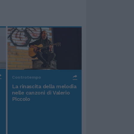
Controtempo
La rinascita della melodia
nelle canzoni di Valerio
Piccolo