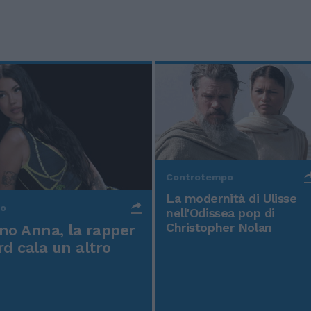
Controtempo
La modernità di Ulisse
po
nell'Odissea pop di
Christopher Nolan
o Anna, la rapper
rd cala un altro