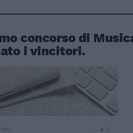
Imo concorso di Music
ato i vincitori.
a
a
 2011
a