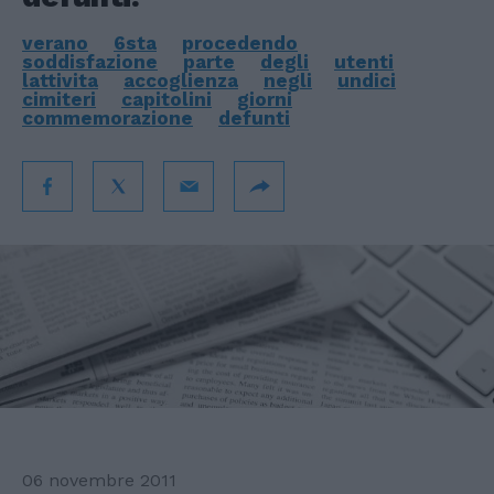
verano
6sta
procedendo
soddisfazione
parte
degli
utenti
lattivita
accoglienza
negli
undici
cimiteri
capitolini
giorni
commemorazione
defunti
06 novembre 2011