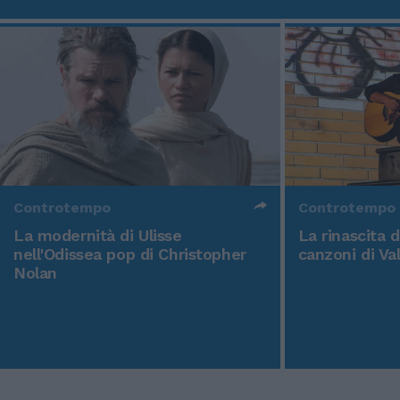
Controtempo
Controtempo
La modernità di Ulisse
La rinascita 
nell'Odissea pop di Christopher
canzoni di Va
Nolan