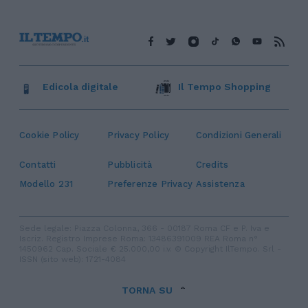
Edicola digitale
Il Tempo Shopping
Cookie Policy
Privacy Policy
Condizioni Generali
Contatti
Pubblicità
Credits
Modello 231
Preferenze Privacy
Assistenza
Sede legale: Piazza Colonna, 366 - 00187 Roma CF e P. Iva e
Iscriz. Registro Imprese Roma: 13486391009 REA Roma n°
1450962 Cap. Sociale € 25.000,00 i.v. © Copyright IlTempo. Srl -
ISSN (sito web): 1721-4084
TORNA SU