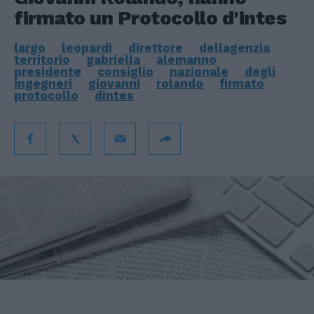
firmato un Protocollo d'intes
largo
leopardi
direttore
dellagenzia
territorio
gabriella
alemanno
presidente
consiglio
nazionale
degli
ingegneri
giovanni
rolando
firmato
protocollo
dintes