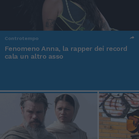
Controtempo
Fenomeno Anna, la rapper dei record
cala un altro asso