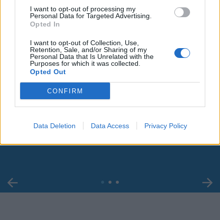
I want to opt-out of processing my
Personal Data for Targeted Advertising.
Opted In
I want to opt-out of Collection, Use,
Retention, Sale, and/or Sharing of my
Personal Data that Is Unrelated with the
Purposes for which it was collected.
Opted Out
CONFIRM
00:00
01:16
Data Deletion
Data Access
Privacy Policy
Leonardo Maria Del Vecchio dall'ex compagna
in ospedale. Le dichiarazioni ai giornalisti