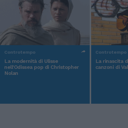
Controtempo
Controtempo
La modernità di Ulisse
La rinascita 
nell'Odissea pop di Christopher
canzoni di Va
Nolan