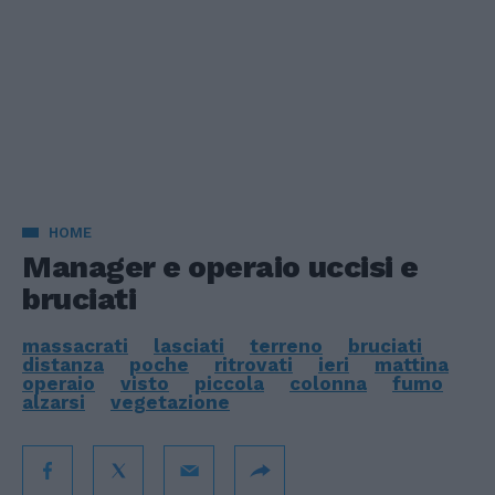
HOME
Manager e operaio uccisi e
bruciati
massacrati
lasciati
terreno
bruciati
distanza
poche
ritrovati
ieri
mattina
operaio
visto
piccola
colonna
fumo
alzarsi
vegetazione