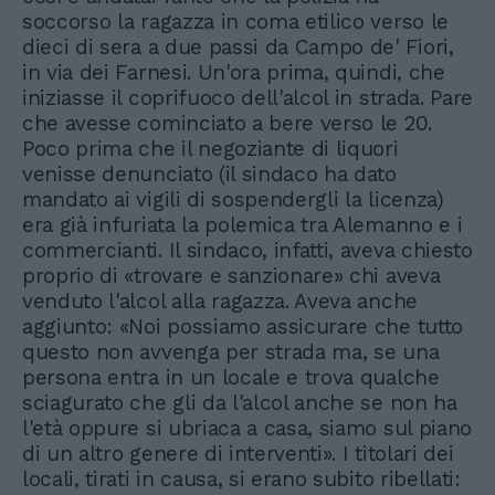
soccorso la ragazza in coma etilico verso le
dieci di sera a due passi da Campo de' Fiori,
in via dei Farnesi. Un'ora prima, quindi, che
iniziasse il coprifuoco dell'alcol in strada. Pare
che avesse cominciato a bere verso le 20.
Poco prima che il negoziante di liquori
venisse denunciato (il sindaco ha dato
mandato ai vigili di sospendergli la licenza)
era già infuriata la polemica tra Alemanno e i
commercianti. Il sindaco, infatti, aveva chiesto
proprio di «trovare e sanzionare» chi aveva
venduto l'alcol alla ragazza. Aveva anche
aggiunto: «Noi possiamo assicurare che tutto
questo non avvenga per strada ma, se una
persona entra in un locale e trova qualche
sciagurato che gli da l'alcol anche se non ha
l'età oppure si ubriaca a casa, siamo sul piano
di un altro genere di interventi». I titolari dei
locali, tirati in causa, si erano subito ribellati: