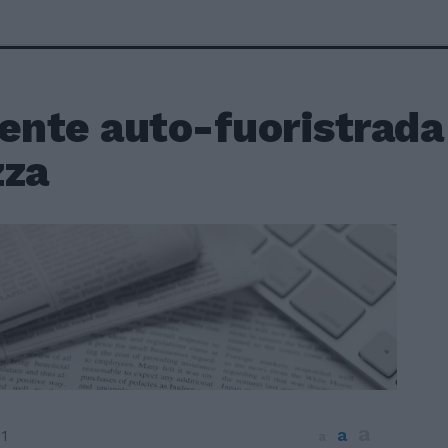
dente auto-fuoristrad
zza
a
a
1
a