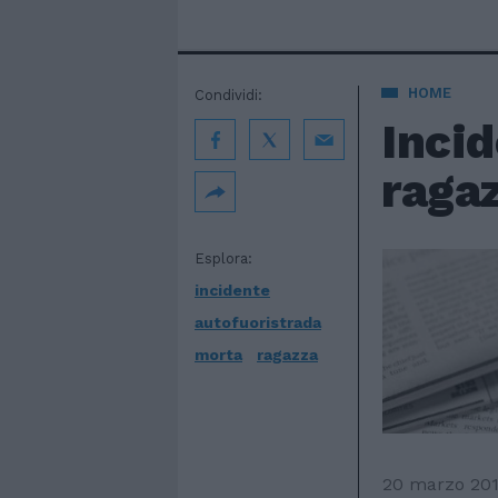
HOME
Condividi:
Inci
raga
Esplora:
incidente
autofuoristrada
morta
ragazza
20 marzo 201