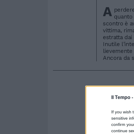
A
perdere
quanto 
scontro è a
vittima, rim
estratta dai
Inutile l'in
lievemente 
Ancora da s
Il Tempo 
If you wish 
sensitive in
confirm you
continue se