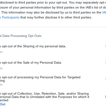
disclosed to third parties prior to your opt-out. You may separately opt-
losure of your personal information by third parties on the IAB’s list of
. This information may also be disclosed by us to third parties on the
IA
Participants
that may further disclose it to other third parties.
Le
da
l Data Processing Opt Outs
Rudy Giuliani a Come States?
Le
Trump, Meloni e la strategia
o opt-out of the Sharing of my personal data.
americana
In
o opt-out of the Sale of my Personal Data.
In
to opt-out of processing my Personal Data for Targeted
ing.
In
o opt-out of Collection, Use, Retention, Sale, and/or Sharing
ersonal Data that Is Unrelated with the Purposes for which it
lected.
Out