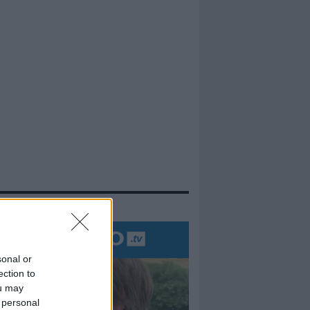
evidenza
sonal or
ection to
ou may
 personal