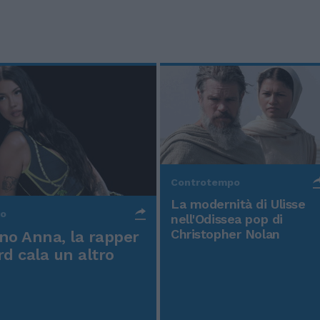
Controtempo
La modernità di Ulisse
po
nell'Odissea pop di
Christopher Nolan
o Anna, la rapper
rd cala un altro