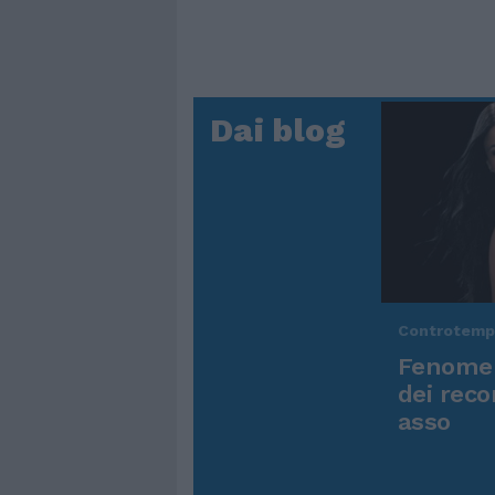
Dai blog
Controtem
Fenomen
dei reco
asso