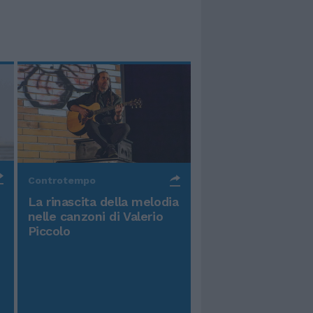
Controtempo
La rinascita della melodia
nelle canzoni di Valerio
Piccolo