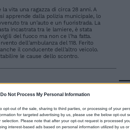
 la vita una ragazza di circa 28 anni. A
si apprende dalla polizia municipale, lo
vvenuto tra un'auto e un fuoristrada. La
asta incastrata tra le lamiere, è stata
 vigili del fuoco ma non ce l'ha fatta.
tervento dell'ambulanza del 118. Ferito
anche il conducente dell'altro veicolo.
tabilire le cause dello scontro.
In 
-
Do Not Process My Personal Information
to opt-out of the sale, sharing to third parties, or processing of your per
formation for targeted advertising by us, please use the below opt-out s
r selection. Please note that after your opt-out request is processed y
eing interest-based ads based on personal information utilized by us or