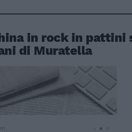
ina in rock in pattini 
ani di Muratella
a
a
011
a