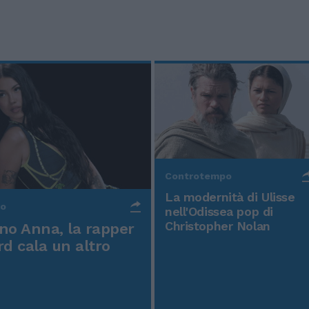
Controtempo
La modernità di Ulisse
po
nell'Odissea pop di
Christopher Nolan
o Anna, la rapper
rd cala un altro