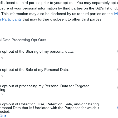
disclosed to third parties prior to your opt-out. You may separately opt-
se (giunta alla sua seconda edizione) per
losure of your personal information by third parties on the IAB’s list of
re le adozioni nei canili comunali di
. This information may also be disclosed by us to third parties on the
IA
 presepe itinerante dalle 10,30 alle 14,
Participants
that may further disclose it to other third parties.
cipio. Nel pomeriggio, invece, dalle 17,30
sepe itinerante da piazza San Giovanni in
Le
iazza Vittorio. A Villa Borghese, invece, a
da
l Data Processing Opt Outs
e 11, la manifestazione «Corsa del
Rudy Giuliani a Come States?
Le
Trump, Meloni e la strategia
potrà creare rallentamenti alle linee di
o opt-out of the Sharing of my personal data.
americana
a di piazzale delle Canestre.
In
o opt-out of the Sale of my Personal Data.
In
to opt-out of processing my Personal Data for Targeted
ing.
In
o opt-out of Collection, Use, Retention, Sale, and/or Sharing
ersonal Data that Is Unrelated with the Purposes for which it
lected.
Out