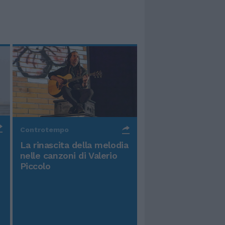
Controtempo
La rinascita della melodia
nelle canzoni di Valerio
Piccolo