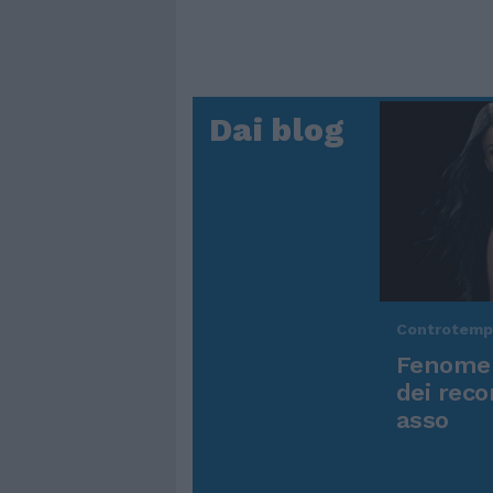
Dai blog
Controtem
Fenomen
dei reco
asso