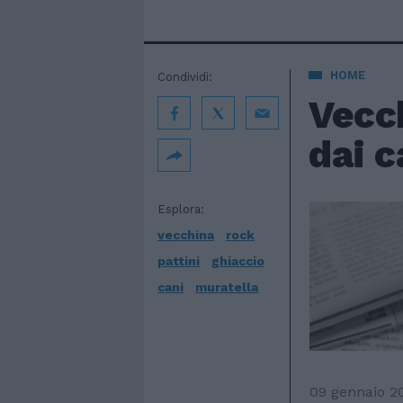
HOME
Condividi:
Vecch
dai c
Esplora:
vecchina
rock
pattini
ghiaccio
cani
muratella
09 gennaio 2