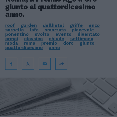
giunto al quattordicesimo
anno.
roof
garden
dellhotel
griffe
enzo
sarnella
lafa
smorzata
piacevole
ponentino
svolto
evento
diventato
ormai
classico
chiude
settimana
moda
roma
premio
doro
giunto
quattordicesimo
anno