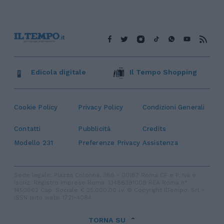
Edicola digitale
Il Tempo Shopping
Cookie Policy
Privacy Policy
Condizioni Generali
Contatti
Pubblicità
Credits
Modello 231
Preferenze Privacy
Assistenza
Sede legale: Piazza Colonna, 366 - 00187 Roma CF e P. Iva e
Iscriz. Registro Imprese Roma: 13486391009 REA Roma n°
1450962 Cap. Sociale € 25.000,00 i.v. © Copyright IlTempo. Srl -
ISSN (sito web): 1721-4084
TORNA SU