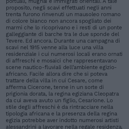
portuali, mugnai e immigrati orientali. A tale
proposito, negli scavi effettuati negli anni
trenta furono rinvenuti un mausoleo romano
di colore bianco non ancora spogliato dei
marmi che lo ricoprivano e i resti di un ponte
galleggiante di barche tra le due sponde del
Tevere. Ed ancora. Durante una campagna di
scavi nel 1915 venne alla luce una villa
residenziale i cui numerosi locali erano ornati
di affreschi e mosaici che rappresentavano
scene nautico-fluviali dell'ambiente egizio-
africano. Facile allora dire che si poteva
trattare della villa in cui Cesare, come
afferma Cicerone, tenne in un sorte di
prigionia dorata, la regina egiziana Cleopatra
da cui aveva avuto un figlio, Cesarione. Lo
stile degli affreschi è da rintracciare nella
tipologia africana e la presenza della regina
egizia potrebbe aver indotto numerosi artisti
alessandrini a lavorare nella regale residenza.