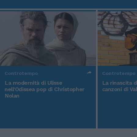
Controtempo
Controtempo
La modernità di Ulisse
La rinascita 
nell'Odissea pop di Christopher
canzoni di Va
Nolan