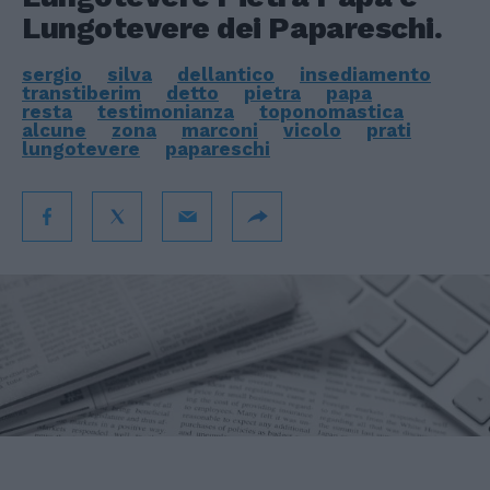
Lungotevere dei Papareschi.
sergio
silva
dellantico
insediamento
transtiberim
detto
pietra
papa
resta
testimonianza
toponomastica
alcune
zona
marconi
vicolo
prati
lungotevere
papareschi