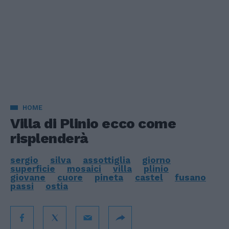
HOME
Villa di Plinio ecco come
risplenderà
sergio
silva
assottiglia
giorno
superficie
mosaici
villa
plinio
giovane
cuore
pineta
castel
fusano
passi
ostia