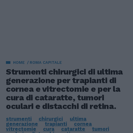
HOME
ROMA CAPITALE
Strumenti chirurgici di ultima
generazione per trapianti di
cornea e vitrectomie e per la
cura di cataratte, tumori
oculari e distacchi di retina.
strumenti
chirurgici
ultima
generazione
trapianti
cornea
vitrectomie
cura
cataratte
tumori