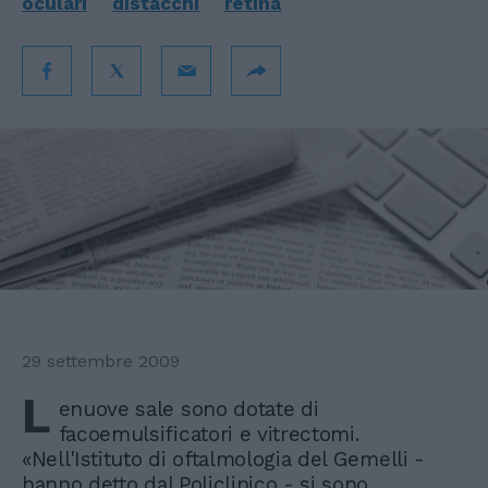
oculari
distacchi
retina
29 settembre 2009
L
enuove sale sono dotate di
facoemulsificatori e vitrectomi.
«Nell'Istituto di oftalmologia del Gemelli -
hanno detto dal Policlinico - si sono