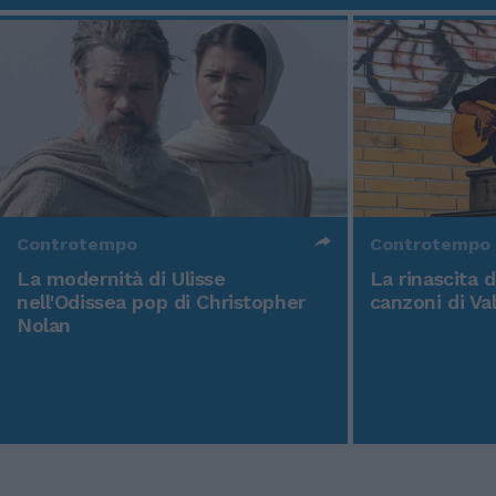
Controtempo
Controtempo
La modernità di Ulisse
La rinascita 
nell'Odissea pop di Christopher
canzoni di Va
Nolan