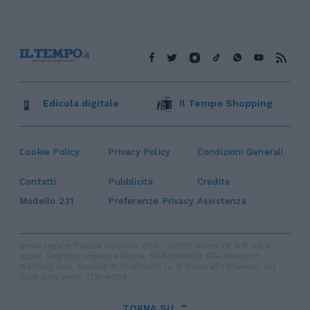
Edicola digitale
Il Tempo Shopping
Cookie Policy
Privacy Policy
Condizioni Generali
Contatti
Pubblicità
Credits
Modello 231
Preferenze Privacy
Assistenza
Sede legale: Piazza Colonna, 366 - 00187 Roma CF e P. Iva e
Iscriz. Registro Imprese Roma: 13486391009 REA Roma n°
1450962 Cap. Sociale € 25.000,00 i.v. © Copyright IlTempo. Srl -
ISSN (sito web): 1721-4084
TORNA SU