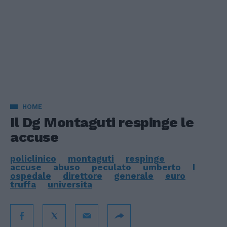
HOME
Il Dg Montaguti respinge le
accuse
policlinico
montaguti
respinge
accuse
abuso
peculato
umberto
I
ospedale
direttore
generale
euro
truffa
universita