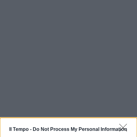
Il Tempo -
Do Not Process My Personal Information
In evidenza