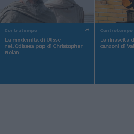
Controtempo
Controtempo
La modernità di Ulisse
La rinascita 
nell'Odissea pop di Christopher
canzoni di Va
Nolan