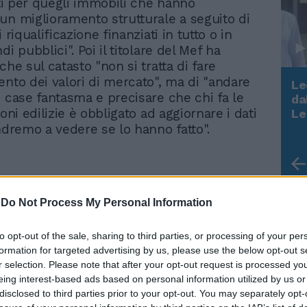
sti per quegli immobili che hanno
un miglioramento strutturale a seguito di
i riqualificazione finanziati in tutto o in
di pubblici". Poi il titolare del Mef ha
che sul catasto "non si tratta di fare
ento dei valori di mercato", ma di "andare
Le
e case fantasma e precisare che chi fa le
da
Rudy Giuliani a Come States?
ioni edilizie è obbligato ad aggiornare i dati
Le
Trump, Meloni e la strategia
Andremo a vedere se lo hanno fatto".
americana
-
Do Not Process My Personal Information
Da Gravina al
to opt-out of the sale, sharing to third parties, or processing of your per
Superbonus, i nuovi
formation for targeted advertising by us, please use the below opt-out s
dossier. Così funzionava il
r selection. Please note that after your opt-out request is processed y
sistema degli spioni
eing interest-based ads based on personal information utilized by us or
disclosed to third parties prior to your opt-out. You may separately opt-