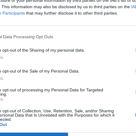
losure of your personal information by third parties on the IAB’s list of
. This information may also be disclosed by us to third parties on the
IA
Participants
that may further disclose it to other third parties.
l Data Processing Opt Outs
ngata" sulla casa. Lo ha ribadito oggi, fa
o opt-out of the Sharing of my personal data.
ga, il consiglio federale del Carroccio. Il
In
a Lega e il ministro dell'Economia hanno
 chi, come Confedilizia, ha compreso le
o opt-out of the Sale of my Personal Data.
itolare del Mef. Giorgio Spaziani Testa, il
In
i Confedilizia, su X ha definito il caso
icapitoliamo. Il Ministro dell'economia
to opt-out of processing my Personal Data for Targeted
dizione un documento in cui si parla di
ing.
In
nto degli archivi catastali che dovrà
a) le proprietà ad oggi non censite b)
o opt-out of Collection, Use, Retention, Sale, and/or Sharing
tali rivisti per quegli immobili che hanno
ersonal Data that Is Unrelated with the Purposes for which it
lected.
 miglioramento strutturale, a seguito di
Out
 riqualificazione finanziati in tutto o in