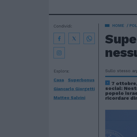
HOME
POL
Condividi:
Super
nessu
Sullo stesso a
Esplora:
Casa
Superbonus
7 ottobre,
social: Nost
Giancarlo Giorgetti
popolo israe
Matteo Salvini
ricordare di