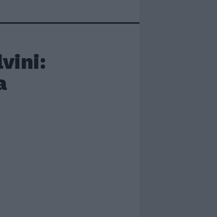
vini:
a