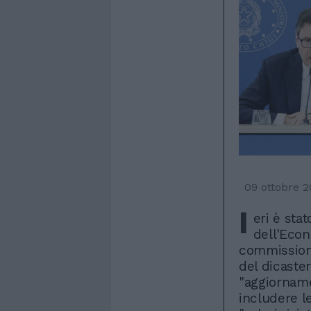
09 ottobre 
I
eri è stat
dell'Econ
commissioni
del dicaster
"aggiorname
includere l