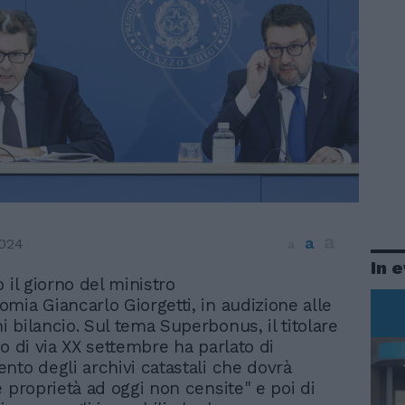
a
a
2024
a
In 
o il giorno del ministro
omia Giancarlo Giorgetti, in audizione alle
 bilancio. Sul tema Superbonus, il titolare
o di via XX settembre ha parlato di
nto degli archivi catastali che dovrà
e proprietà ad oggi non censite" e poi di