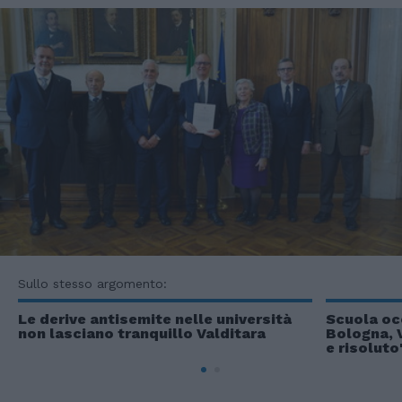
Sullo stesso argomento:
Le derive antisemite nelle università
Scuola oc
non lasciano tranquillo Valditara
Bologna, V
e risoluto