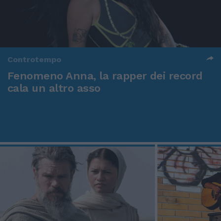
Controtempo
Fenomeno Anna, la rapper dei record
cala un altro asso