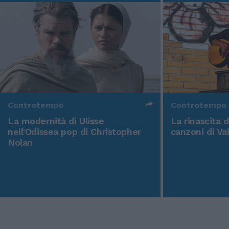
Controtempo
Controtempo
La modernità di Ulisse
La rinascita 
nell'Odissea pop di Christopher
canzoni di Va
Nolan