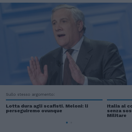
Sullo stesso argomento:
Lotta dura agli scafisti. Meloni: li
Italia al 
perseguiremo ovunque
senza sost
Militare