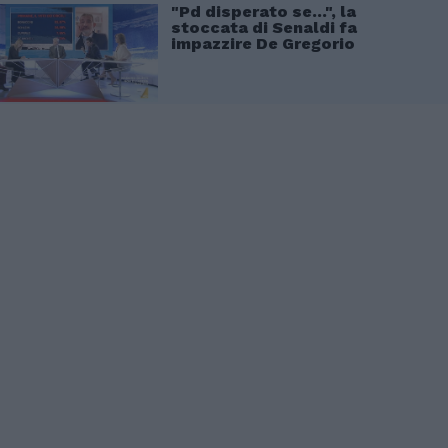
"Pd disperato se...", la
stoccata di Senaldi fa
impazzire De Gregorio