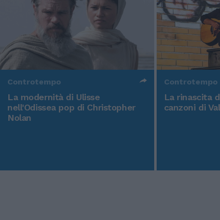
Controtempo
Controtempo
La modernità di Ulisse
La rinascita 
nell'Odissea pop di Christopher
canzoni di Va
Nolan