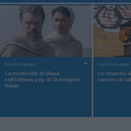
Controtempo
Controtempo
La modernità di Ulisse
La rinascita 
nell'Odissea pop di Christopher
canzoni di Va
Nolan