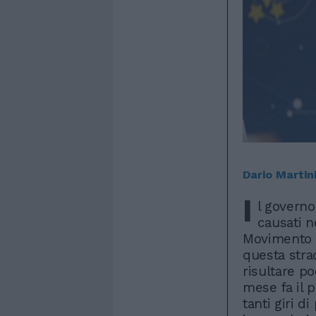
Dario Martin
I
l governo 
causati n
Movimento 5 
questa stra
risultare po
mese fa il 
tanti giri 