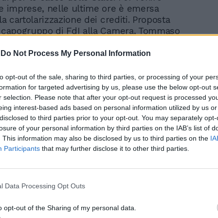
le imprese, nelle ultime ore è emersa
lla cartolarizzazione dei crediti. Proposta
l capogruppo di FdI alla Camera, Tommaso
o il quale «tutti possiamo dire che il
nto può essere migliorato, ma non
-
Do Not Process My Personal Information
ttere a rischio i conti pubblici». Noi
siamo pronti a modifiche».
to opt-out of the sale, sharing to third parties, or processing of your per
formation for targeted advertising by us, please use the below opt-out s
r selection. Please note that after your opt-out request is processed y
eing interest-based ads based on personal information utilized by us or
disclosed to third parties prior to your opt-out. You may separately opt-
losure of your personal information by third parties on the IAB’s list of
. This information may also be disclosed by us to third parties on the
IA
Il fallimento del reddito
Participants
that may further disclose it to other third parties.
grillino: spesi 26 miliardi
per non creare lavoro
l Data Processing Opt Outs
o opt-out of the Sharing of my personal data.