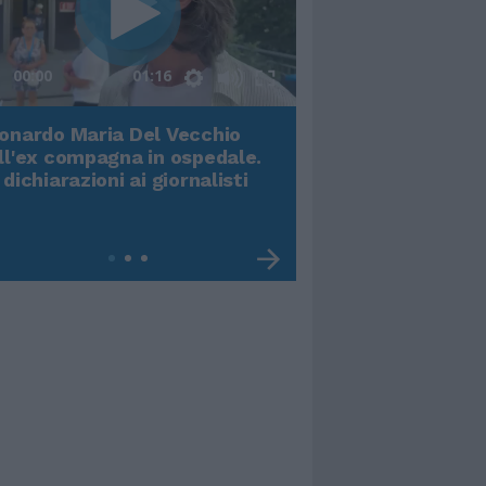
00:00
01:16
onardo Maria Del Vecchio
Terremoto, viene g
ll'ex compagna in ospedale.
video impressiona
 dichiarazioni ai giornalisti