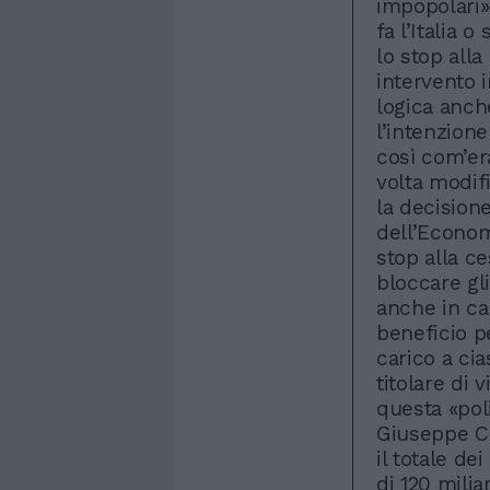
impopolari».
fa l’Italia 
lo stop alla
intervento 
logica anche
l’intenzione
così com’er
volta modifi
la decision
dell’Econom
stop alla ce
bloccare gli
anche in ca
beneficio pe
carico a cia
titolare di 
questa «poli
Giuseppe Co
il totale d
di 120 milia