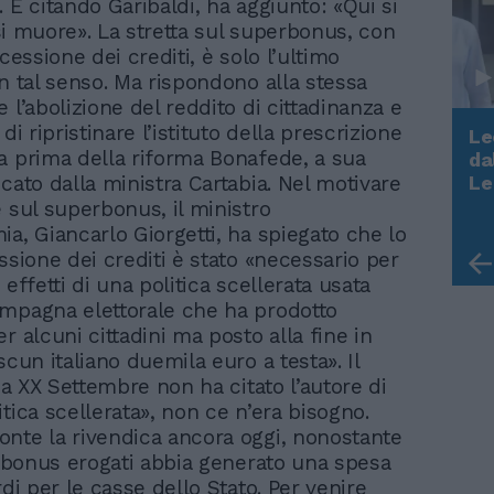
 E citando Garibaldi, ha aggiunto: «Qui si
o si muore». La stretta sul superbonus, con
 cessione dei crediti, è solo l’ultimo
in tal senso. Ma rispondono alla stessa
 l’abolizione del reddito di cittadinanza e
 di ripristinare l’istituto della prescrizione
Le
a prima della riforma Bonafede, a sua
da
Rudy Giuliani a Come States?
cato dalla ministra Cartabia. Nel motivare
Le
Trump, Meloni e la strategia
e sul superbonus, il ministro
americana
ia, Giancarlo Giorgetti, ha spiegato che lo
ssione dei crediti è stato «necessario per
 effetti di una politica scellerata usata
mpagna elettorale che ha prodotto
r alcuni cittadini ma posto alla fine in
scun italiano duemila euro a testa». Il
via XX Settembre non ha citato l’autore di
tica scellerata», non ce n’era bisogno.
nte la rivendica ancora oggi, nonostante
ei bonus erogati abbia generato una spesa
rdi per le casse dello Stato. Per venire