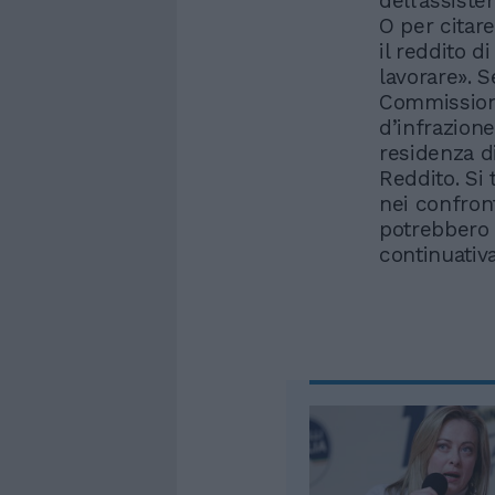
dell’assiste
O per citare
il reddito d
lavorare». S
Commission
d’infrazione 
residenza d
Reddito. Si
nei confront
potrebbero 
continuativa 