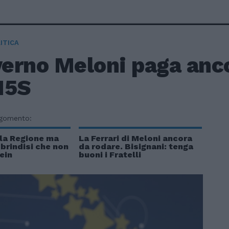
ITICA
verno Meloni paga anco
M5S
rgomento:
 la Regione ma
La Ferrari di Meloni ancora
 brindisi che non
da rodare. Bisignani: tenga
ein
buoni i Fratelli