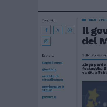
HOME
POL
Condividi:
Il go
del 
Sullo stesso a
Esplora:
superbonus
Zinga perde
festeggia: il
giustizia
va giù a Schl
reddito di
cittadinanza
movimento 5
stelle
governo