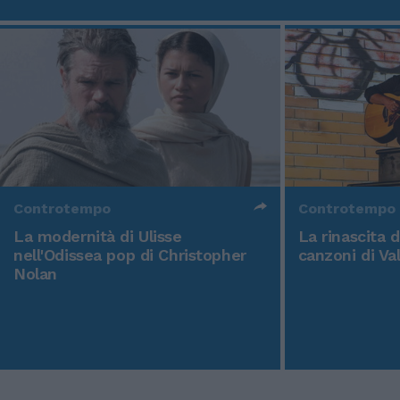
Controtempo
Controtempo
La modernità di Ulisse
La rinascita 
nell'Odissea pop di Christopher
canzoni di Va
Nolan