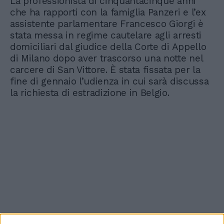
La professionista di cinquantacinque anni
che ha rapporti con la famiglia Panzeri e l’ex
assistente parlamentare Francesco Giorgi è
stata messa in regime cautelare agli arresti
domiciliari dal giudice della Corte di Appello
di Milano dopo aver trascorso una notte nel
carcere di San Vittore. È stata fissata per la
fine di gennaio l’udienza in cui sarà discussa
la richiesta di estradizione in Belgio.