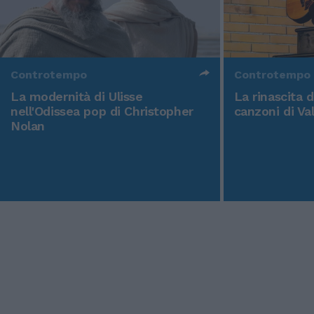
Controtempo
Controtempo
La modernità di Ulisse
La rinascita 
nell'Odissea pop di Christopher
canzoni di Va
Nolan