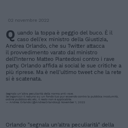
02 novembre 2022
Q
uando la toppa è peggio del buco. È il
caso dell'ex ministro della Giustizia,
Andrea Orlando, che su Twitter attacca
il provvedimento varato dal ministro
dell’Interno Matteo Piantedosi contro i rave
party. Orlando affida ai social le sue critiche a
più riprese. Ma è nell'ultimo tweet che la rete
si è scatenata.
Segnalo un’altra peculiarità della norma anti-rave.
Se organizzi il raduno su un fondo tuo pur essendo contro la pubblica incolumità,
ordine pubblico etc etc, il reato non è applicabile.
— Andrea Orlando (@AndreaOrlandosp)
November 1, 2022
Orlando "segnala un'altra peculiarità" della