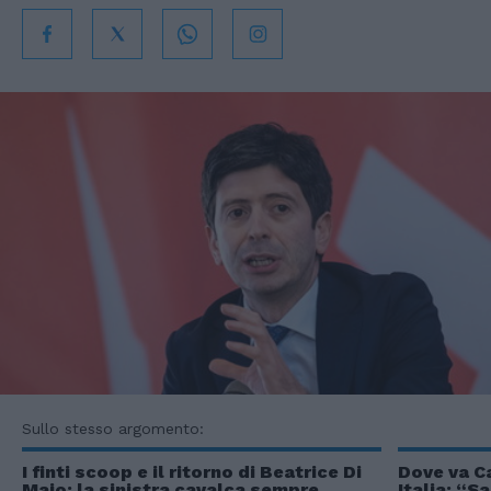
Sullo stesso argomento:
I finti scoop e il ritorno di Beatrice Di
Dove va C
Maio: la sinistra cavalca sempre
Italia: “S