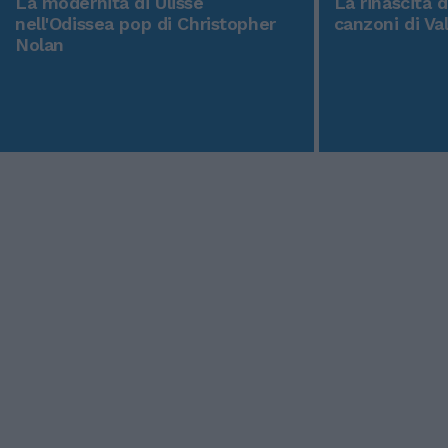
La modernità di Ulisse
La rinascita 
nell'Odissea pop di Christopher
canzoni di Va
Nolan