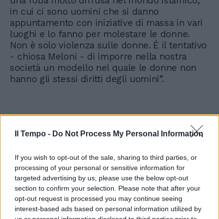
una roba molto diffusa nel mondo islamico,
in cui ci sono uomini che si danno
appuntamento con iniziative di massa in vari
luoghi e lo fanno per molestare le donne.
Non è solo violenza sulle donne. È il tentativo
- chiosa Meloni - di imporre nella nostra
società un modello nel quale le donne non
hanno gli stessi diritti degli uomini”.
"Decisamente non si sta facendo abbastanza"
@GiorgiaMeloni
a
#Drittoerovescio
pic.twitter.com/E0Ep4yj3b6
— Dritto e rovescio (@Drittorovescio_)
June 9, 2022
Il Tempo -
Do Not Process My Personal Information
If you wish to opt-out of the sale, sharing to third parties, or
processing of your personal or sensitive information for
targeted advertising by us, please use the below opt-out
section to confirm your selection. Please note that after your
opt-out request is processed you may continue seeing
interest-based ads based on personal information utilized by