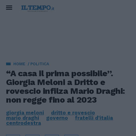
HOME
POLITICA
“A casa il prima possibile”.
Giorgia Meloni a Dritto e
rovescio infilza Mario Draghi:
non regge fino al 2023
giorgia meloni
dritto e rovescio
mario draghi
governo
fratelli d'italia
centrodestra