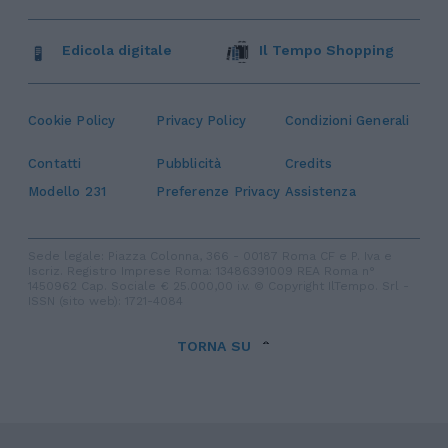
Edicola digitale
Il Tempo Shopping
Cookie Policy
Privacy Policy
Condizioni Generali
Contatti
Pubblicità
Credits
Modello 231
Preferenze Privacy
Assistenza
Sede legale: Piazza Colonna, 366 - 00187 Roma CF e P. Iva e
Iscriz. Registro Imprese Roma: 13486391009 REA Roma n°
1450962 Cap. Sociale € 25.000,00 i.v. © Copyright IlTempo. Srl -
ISSN (sito web): 1721-4084
TORNA SU