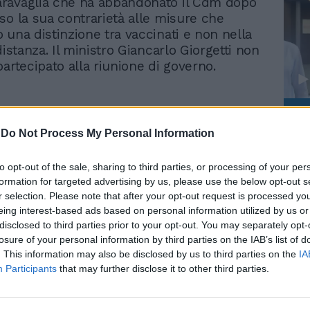
ravaglia che ha abbandonato il Cdm dopo
so la sua contrarietà alle misure che
 una distinzione tra vaccinati e non nella
distanza. Il ministro Giancarlo Giorgetti non
artecipato alla riunione di governo.
Le
da
-
Do Not Process My Personal Information
Rudy Giuliani a Come States?
Le
Trump, Meloni e la strategia
Scuola, come cambia la
to opt-out of the sale, sharing to third parties, or processing of your per
americana
quarantena. Il decreto su
formation for targeted advertising by us, please use the below opt-out s
Dad e green pass
r selection. Please note that after your opt-out request is processed y
eing interest-based ads based on personal information utilized by us or
illimitato
disclosed to third parties prior to your opt-out. You may separately opt-
losure of your personal information by third parties on the IAB’s list of
. This information may also be disclosed by us to third parties on the
IA
Participants
that may further disclose it to other third parties.