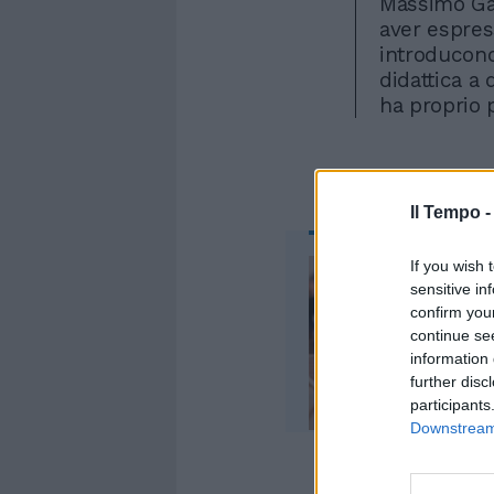
Massimo Ga
aver espres
introducono
didattica a 
ha proprio p
Il Tempo 
If you wish 
sensitive in
confirm you
continue se
information 
further disc
participants
Downstream 