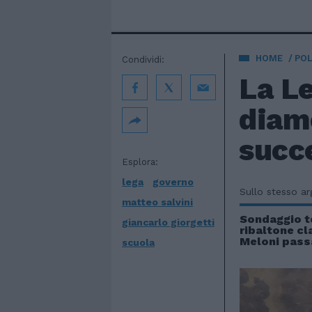
HOME
POL
Condividi:
La Le
diam
succe
Esplora:
lega
governo
Sullo stesso a
matteo salvini
Sondaggio t
giancarlo giorgetti
ribaltone cl
Meloni passa
scuola