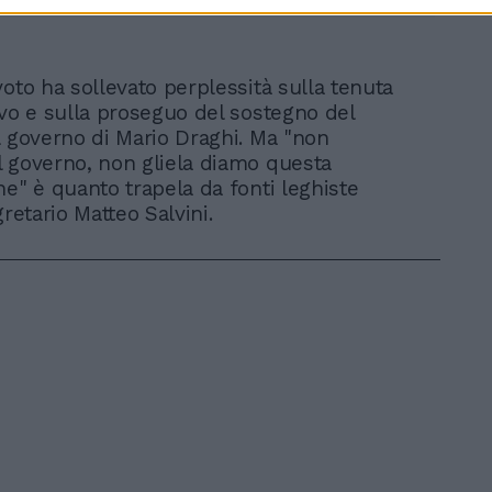
oto ha sollevato perplessità sulla tenuta
ivo e sulla proseguo del sostegno del
l governo di Mario Draghi. Ma "non
 governo, non gliela diamo questa
ne" è quanto trapela da fonti leghiste
gretario Matteo Salvini.