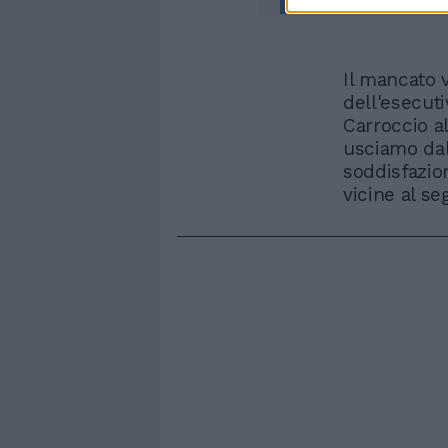
Il mancato v
dell'esecut
Carroccio a
usciamo dal
soddisfazio
vicine al se