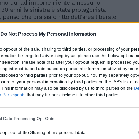
mo qui ad imporre niente a nessuno.
 30 anni la sinistra è stata protagonista
, penso che ora sia diritto dell’area liberale
he è maggioranza del paese di avanzare
ste".
-
Do Not Process My Personal Information
to opt-out of the sale, sharing to third parties, or processing of your per
formation for targeted advertising by us, please use the below opt-out s
r selection. Please note that after your opt-out request is processed y
eing interest-based ads based on personal information utilized by us or
disclosed to third parties prior to your opt-out. You may separately opt-
Crosetto svela l'arma
losure of your personal information by third parties on the IAB’s list of
segreta del
. This information may also be disclosed by us to third parties on the
IA
centrodestra. "Polpetta
Participants
that may further disclose it to other third parties.
avvelenata" a Pd e M5s
l Data Processing Opt Outs
o opt-out of the Sharing of my personal data.