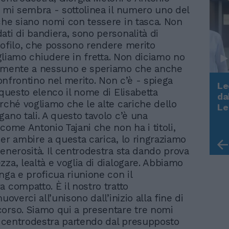
n mi sembra - sottolinea il numero uno del
che siano nomi con tessere in tasca. Non
ati di bandiera, sono personalità di
rofilo, che possono rendere merito
Vogliamo chiudere in fretta. Non diciamo no
almente a nessuno e speriamo che anche
 confrontino nel merito. Non c’è - spiega
Le
 questo elenco il nome di Elisabetta
da
erché vogliamo che le alte cariche dello
Rudy Giuliani a Come States?
Le
Trump, Meloni e la strategia
gano tali. A questo tavolo c’è una
americana
come Antonio Tajani che non ha i titoli,
per ambire a questa carica, lo ringraziamo
generosità. Il centrodestra sta dando prova
zza, lealtà e voglia di dialogare. Abbiamo
nga e proficua riunione con il
 compatto. È il nostro tratto
muoverci all’unisono dall’inizio alla fine di
orso. Siamo qui a presentare tre nomi
el centrodestra partendo dal presupposto