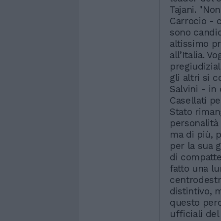
Tajani. "No
Carrocio - 
sono candid
altissimo p
all’Italia. 
pregiudizi
gli altri si
Salvini - in
Casellati p
Stato riman
personalità 
ma di più, 
per la sua 
di compatte
fatto una lu
centrodestra
distintivo, 
questo perc
ufficiali d