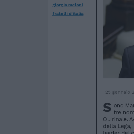
giorgia meloni
fratelli d'italia
25 gennaio 
S
ono Mar
tre nom
Quirinale. A
della Lega,
leader del 