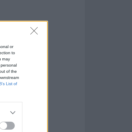
sonal or
ection to
ou may
 personal
out of the
 downstream
B’s List of