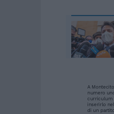
A Montecitor
numero uno d
curriculum
inserirlo ne
di un parti