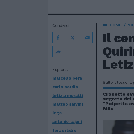
HOME
POL
Condividi:
Il ce
Quiri
Letiz
Esplora:
marcello pera
Sullo stesso a
carlo nordio
Crosetto sve
letizia moratti
segreta del
"Polpetta av
matteo salvini
M5s
lega
antonio tajani
forza italia