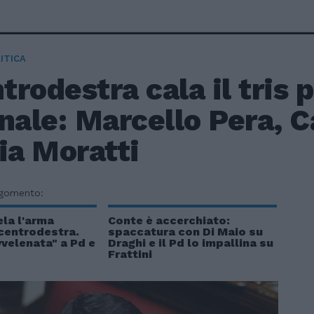
ITICA
ntrodestra cala il tris p
nale: Marcello Pera, C
ia Moratti
rgomento:
la l'arma
Conte è accerchiato:
 centrodestra.
spaccatura con Di Maio su
velenata" a Pd e
Draghi e il Pd lo impallina su
Frattini