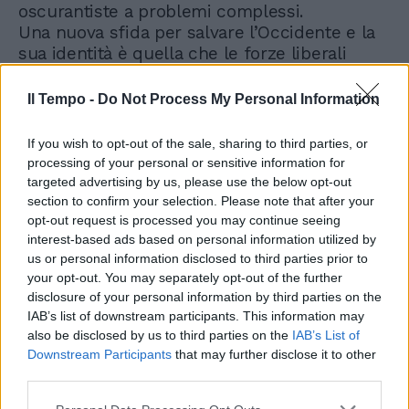
oscurantiste a problemi complessi.
Una nuova sfida per salvare l’Occidente e la
sua identità è quella che le forze liberali
devono impegnarsi ad affrontare, fatta di
dialogo, mediazione e comprensione dei
Il Tempo -
Do Not Process My Personal Information
fenomeni.
If you wish to opt-out of the sale, sharing to third parties, or
Una sfida che richiede di mettere al centro la
processing of your personal or sensitive information for
cultura: da un lato quella del dialogo con
targeted advertising by us, please use the below opt-out
quell’ Islam che prova ad uscire
section to confirm your selection. Please note that after your
opt-out request is processed you may continue seeing
dall’oscurantismo tribale imboccando la
interest-based ads based on personal information utilized by
strada del riformismo, facendone un alleato
us or personal information disclosed to third parties prior to
solido per arginare l’estremismo, dall’altro
your opt-out. You may separately opt-out of the further
con il netto ancoraggio alla storia e all’identità
disclosure of your personal information by third parties on the
occidentali a cui per nessuna ragione è
IAB’s list of downstream participants. This information may
accettabile derogare.
also be disclosed by us to third parties on the
IAB’s List of
Downstream Participants
that may further disclose it to other
third parties.